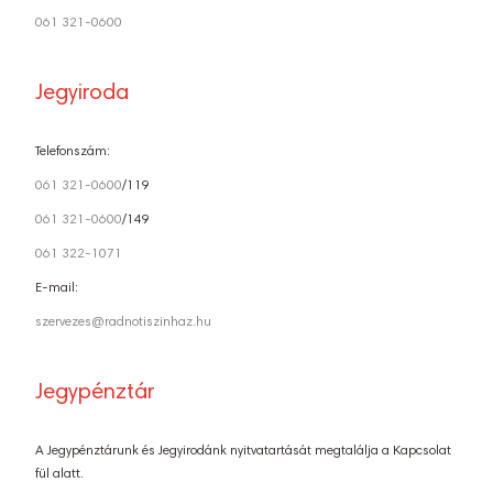
061 321-0600
Jegyiroda
Telefonszám:
061 321-0600
/119
061 321-0600
/149
061 322-1071
E-mail:
szervezes@radnotiszinhaz.hu
Jegypénztár
A Jegypénztárunk és Jegyirodánk nyitvatartását megtalálja a Kapcsolat
fül alatt.